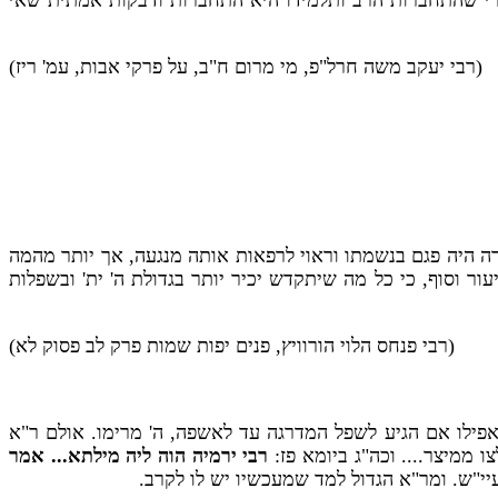
רי שהתחברות הרב ותלמידו היא התחברות ודבקות אמתית שאי
(רבי יעקב משה חרל"פ, מי מרום ח"ב, על פרקי אבות, עמ' ריז)
רה היה פגם בנשמתו וראוי לרפאות אותה מנגעה, אך יותר מהמה
ר וסוף, כי כל מה שיתקדש יכיר יותר בגדולת ה' ית' ובשפלות
(רבי פנחס הלוי הורוויץ, פנים יפות שמות פרק לב פסוק לא)
אפילו אם הגיע לשפל המדרגה עד לאשפה, ה' מרימו. אולם ר"א
 ממיצר.... וכה"ג ביומא פז:
רבי ירמיה הוה ליה מילתא... אמר
עיי"ש. ומר"א הגדול למד שמעכשיו יש לו לקרב.