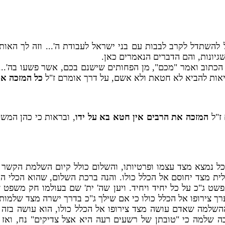
יל להשתדל לקרב לבבות עם בני ישראל לעבודת ה'... וזה לך האו
שגיונות, והם הדברים הנאמרים כאן.
הכתוב ואמר "מכם", מן הפחותים שישנם בכם, אשר פשעו בה'... את
מציאות להביא לא חטאת ולא אשם, על דרך אומרם ז"ל
כל המזכה את
ז"ל
המזכה את הרבים אין חטא בא על ידו
, ובראות כי כהן המשי
 נמצא מצד עצמו ופרטיותו, והשלום כולל קיום השלמת הקשר ה
ית מצד יחוסם אל הכלל כולו. והנה ברכת השלום, שהוא הכלי 
ט ג"כ על כל יחיד ויחיד. ויען שה' ית' שם בעולמו חק משפט 
צירופו אל הכלל כולו כי אם שילך ג"כ בדרך ישרה מצד שלמותו 
ההשלמה שאדם עושה מצד צירופו אל הכלל כולו, הוא עושה בז
ובה שלמה כי "טובתן של רשעים רעה היא אצל צדיקים" נח, ו