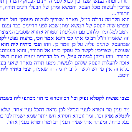
תורה. ועתה נענשו שצריכין לבוא לפני הדיינים לפסוק להם דין ת
צריכין לעשות מכל העסק והמשא ומתן של הבעלי דינים תורה, לת
התורה...
הוא מלחמה גדולה כנ"ל, מאחר שצריך לעשות מעסקי חול תורה
ובפרט שזה העסק של המשא ומתן שבא לפני הדיינים כבר נפגם ע"י
היטב למלחמה ללחום עם הקליפות וסטרא אחרא שסביב הניצוצות 
וזה שאמרו רז"ל
רב כי אתי לבי דינא אמר הכי, ברעות נפשי לקטל
שבהעסק שדנים עליו. על כן אמר כן. וזהו
וצבי ביתיה לית הוא 
שעושה, שצריכין לקשר כל עסקי ביתו אל התורה, והוא בענוותנו
התורה. וזהו
וריקן לביתיה עייל
, כי כל הדברים יגעים ואינם בש
אזכה להעלות העסק שלהם ולעשות ממנו תורה מאחר שאני בעצמי ע
בלוא זה אין פירוש וקשר לדבריו מה זה שאמר,
וצבי ביתיה לית
היטב.
בצבו נפשיה לקטלא נפיק וכו' רב זוטרא כי הוו מכתפי ליה בשבת
מה ענין מר זוטרא לענין הנ"ל? לכן נראה דהכל ענין אחד, שלא
לקטלא נפיק
וכו'. ומר זוטרא חסידא חש יותר שמא ישמח לבו ב
בעל כרחו. ומעתה אתי שפיר דענין רב ומר זוטרא בענין אחד.