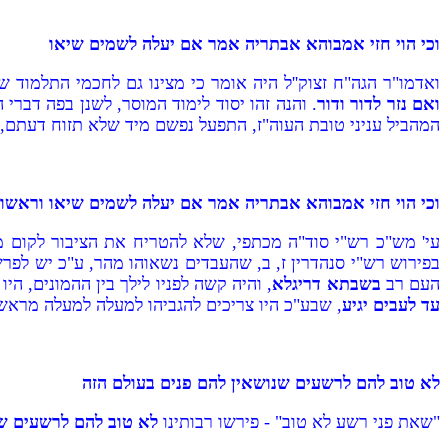
וכי הוי חזי אמבוהא אבתריה אמר אם יעלה לשמים שיאו
ואדמו"ר הגה"ח זצוק''ל היה אומר כי מצינו גם לחכמי התלמוד ש
ואם נזר לדור ודור
. והנה זהו יסוד לימוד המוסר, לשנן בפה דברי
המהביל עניני טובת העוה"ז, התפעל נפשם מיד שלא תזוח דעתם, 
וכי הוי חזי אמבוהא אבתריה אמר אם יעלה לשמים שיאו וראשו לע
עי' מש"כ רש"י סוד"ה מכתפי, שלא להטריח את הציבור לקום מפנ
בפירוש רש"י סנהדרין ז, ב, שהעבדים נשאוהו מהר, ע"כ יש לפר
העם רב
בשבתא דריגלא
, והיה קשה לפניו לילך בין ההמונים, הי
עד לעבים יגיע
, שבע"כ היו צריכים להגביהו למעלה למעלה מראש
לא טוב להם לרשעים שנושאין להם פנים בעולם הזה
"שאת פני רשע לא טוב" - פירשו רבותינו
לא טוב להם לרשעים ש