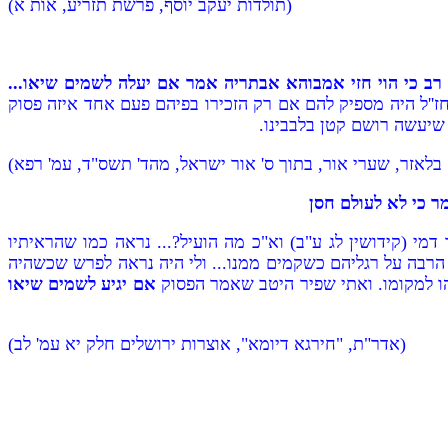
(תולדות יעקב יוסף, פרשת תזריע, אות א)
רב כי הוי חזי אמבוהא אבתריה אמר אם יעלה לשמים שיאו...
 חז''ל היה מספיק להם אם רק הזכירו בפיהם פעם אחד איזה פסוק
 שיעשה רושם קטן בלבבינו.
 בלאזר, שערי אור, בתוך ס' אור ישראל, מהד' תשס"ד, עמ' רפא)
ר כי לא לעולם חסן
מי (קידושין לג ע"ב) וא"כ מה הועיל?... נראה כמו שהראיתיו
 הרבה על רגליהם כשקמים ממנו... ולי היה נראה לפרש שכשהיה
ו למקומו. ואתי שפיר היטב שאמר הפסוק
אם יגיע לשמים שיאו
(אדר"ת, "חירגא דיומא", אוצרות ירושלים חלק יא עמ' לב)