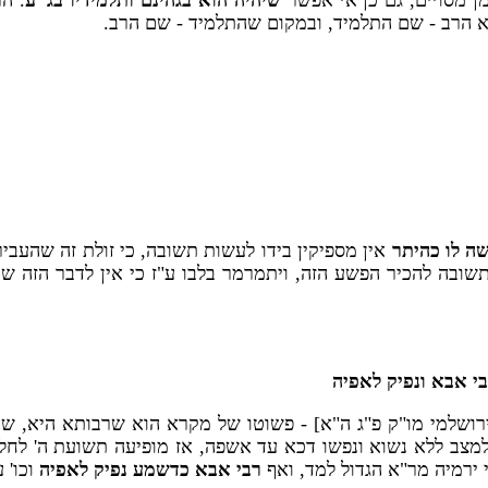
זמן מסויים, גם כן אי אפשר
שיהיה הוא בגהינם ותלמידיו בג"ע
. ה
א הרב - שם התלמיד, ובמקום שהתלמיד - שם הרב.
ה לו כהיתר
אין מספיקין בידו לעשות תשובה, כי זולת זה שהעבי
בה להכיר הפשע הזה, ויתמרמר בלבו ע"ז כי אין לדבר הזה שיעו
 אבא ונפיק לאפיה
ירושלמי מו"ק פ"ג ה"א] - פשוטו של מקרא הוא שרבותא היא, ש
מצב ללא נשוא ונפשו דכא עד אשפה, אז מופיעה תשועת ה' לחלצו
 ירמיה מר"א הגדול למד, ואף
רבי אבא כדשמע נפיק לאפיה
וכו' 