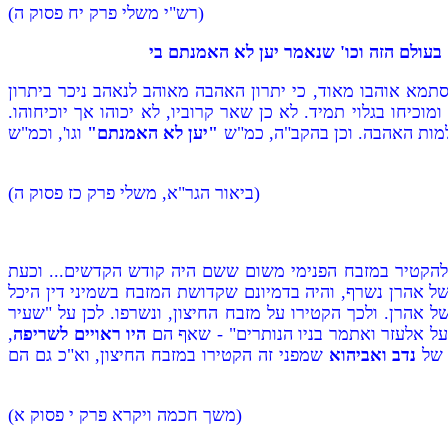
(רש"י משלי פרק יח פסוק ה)
 בעולם הזה וכו' שנאמר יען לא האמנתם בי
תמא אוהבו מאוד, כי יתרון האהבה מאוהב לנאהב ניכר ביתרון
וכיחו בגלוי תמיד. לא כן שאר קרוביו, לא יכוהו אך יוכיחוהו.
שלמות האהבה. וכן בהקב"ה, כמ"ש
"יען לא האמנתם"
וגו', וכמ"ש
(ביאור הגר"א, משלי פרק כז פסוק ה)
ה להקטיר במזבח הפנימי משום ששם היה קודש הקדשים... וכעת
ל אהרן נשרף, והיה בדמיונם שקדושת המזבח בשמיני דין היכל
 אהרן. ולכך הקטירו על מזבח החיצון, ונשרפו. לכן על "שעיר
על אלעזר ואתמר בניו הנותרים" - שאף הם
היו ראויים לשריפה
,
 של
נדב ואביהוא
שמפני זה הקטירו במזבח החיצון, וא"כ גם הם
(משך חכמה ויקרא פרק י פסוק א)