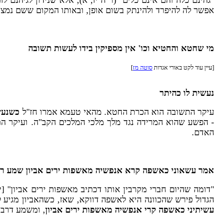
"גהינם כלה והם אינם כלים" (ר"ה יז, א), אלא שנידון לגיהנם ל
אפשר לה להיפרד ולהינתק בשום אופן, ובאותו המקום ששם נמצ
מי שחטא והחטיא וכו' אין מספיקין בידו לעשות תשובה
[עיין עוד לקט באורי אגדות
סוטה מז
]
נעשית לו כהיתר
עיקר התשובה הוא הכרת החטא. מהאי טעמא אמרו חז"ל
כשנעש
- הפשע שהוא המרידה נגד מלך מלכי המלכים הקב"ה. ועיקר התשו
האדם.
אמר עשאוני כאשפה קרא אנפשיה מאשפות ירים אביון שמע רבי
"דומה שהיום חברי מקרבין אותו דכתיב מאשפות ירים אביון" [
הגדול פירש שהכוונה היא לאשפה דווקא, שאז, כשהאביון מגיע ל
עשיתיני כאשפה קרי אנפשיה מאשפות ירים אביון
, ומשמע דרבי