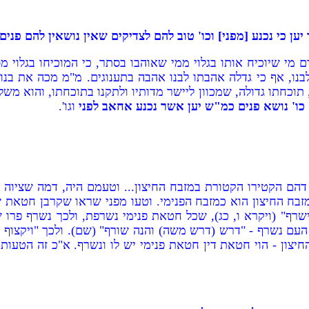
ן כי נכנע [מפני] וכו' טוב להם לצדיקים שאין נושאין להם פנים
י שיוכיח אותו בגלוי ממי שאוהבו בסתר, כי המוכיחו בגלוי מס
נו, אף כי גדלה אהבתו לבנו אהבה בתענוגים. מ"מ מכה את בנו ומ
, תוכחתו גדולה, שמכוון ליישר מדותיו ולתקנו בתוכחתו, והוא מ
כו' נושא פנים כמ"ש יען אשר נכנע אחאב לפני
וגו'.
ה דהם הקטירו הקטורת במזבח החיצון... וטעמם היה, דמה שציו
זבח החיצון הוא כמזבח הפנימי. וטעו מפני שראו שקרבן חטאת ש
ף" (ויקרא ו, כג), שכל חטאת פנימי נשרפת, ולכך נשרף פרו של
עם נשרף - "דרש (דרש משה) והנה שורף" (שם). ולכך "ויקצוף 
צון - הוי חטאת דין חטאת פנימי יש לו ונשרף. א"כ זה הטעות