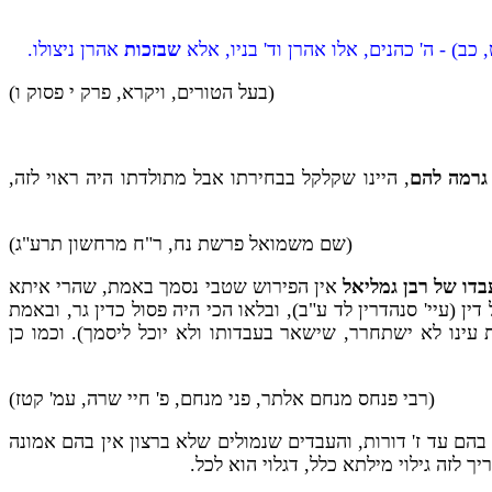
ב) - ה' כהנים, אלו אהרן וד' בניו, אלא
שבזכות
אהרן ניצולו.
(בעל הטורים, ויקרא, פרק י פסוק ו)
 גרמה להם
, היינו שקלקל בבחירתו אבל מתולדתו היה ראוי לזה,
(שם משמואל פרשת נח, ר"ח מרחשון תרע"ג)
בדו של רבן גמליאל
אין הפירוש שטבי נסמך באמת, שהרי איתא
 (עיי' סנהדרין לד ע"ב), ובלאו הכי היה פסול כדין גר, ובאמת
ינו לא ישתחרר, שישאר בעבדותו ולא יוכל ליסמך). וכמו כן
(רבי פנחס מנחם אלתר, פני מנחם, פ' חיי שרה, עמ' קטז)
 בהם עד ז' דורות, והעבדים שנמולים שלא ברצון אין בהם אמונה
 לזה גילוי מילתא כלל, דגלוי הוא לכל.