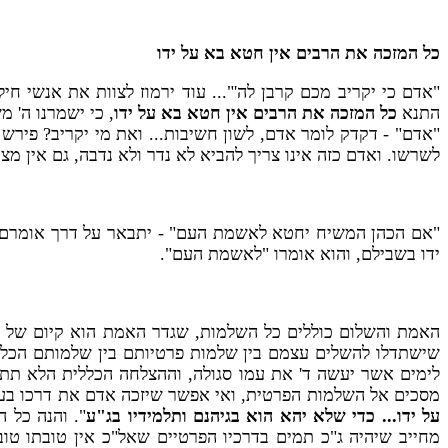
כל המזכה את הרבים אין חטא בא על ידו
"אדם כי יקריב מכם קרבן לה'"... עוד ירמוז לצוות את אנשי ח
התנא
כל המזכה את הרבים אין חטא בא על ידו
, כי ישמרנו ה' מ
"אדם" - דקדק לומר אדם, לשון חשיבות... ואת מי יקריב? פירש 
לשרשו. ואדם כזה אינו צריך להביא לא נדר ולא נדבה, גם אין 
"אם הכהן המשיח יחטא לאשמת העם" - יתבאר על דרך אומרם 
ידו בשבילם, והוא אומרו "לאשמת העם".
האמת והשלום כוללים כל השלמות, שגדר האמת הוא קיום של כל
שישתדלו להשלים עצמם בין שלמות פרטיותם בין שלמותם הכלל
לימים אשר יעשה ד' את עמו סגולה, וההצלחה הכללית הלא תתפש
מסכים אל השלמות הפרטית, ואי אפשר שיזכה אדם את דרכו בערך 
על ידו... כדי שלא יהא הוא בגיהנם ותלמידיו בג"ע
". והנה כל 
מחייב שיהיה ג"כ תמים בדרכיו הפרטיים שאל"כ אין טובתו ט