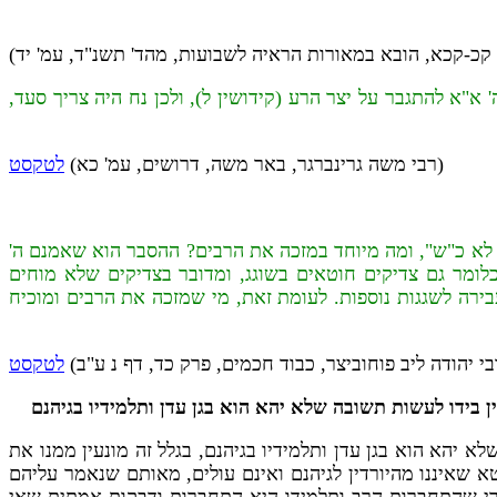
 קכ-קכא, הובא במאורות הראיה לשבועות, מהד' תשנ"ד, עמ' יד)
 א"א להתגבר על יצר הרע (קידושין ל), ולכן נח היה צריך סעד,
(רבי משה גרינברגר, באר משה, דרושים, עמ' כא)
לטקסט
ן לא כ"ש", ומה מיוחד במזכה את הרבים? ההסבר הוא שאמנם ה'
לומר גם צדיקים חוטאים בשוגג, ומדובר בצדיקים שלא מוחים
בירה לשגגות נוספות. לעומת זאת, מי שמזכה את הרבים ומוכיח
בי יהודה ליב פוחוביצר, כבוד חכמים, פרק כד, דף נ ע"ב)
לטקסט
ן בידו לעשות תשובה שלא יהא הוא בגן עדן ותלמידיו בגיהנם
לא יהא הוא בגן עדן ותלמידיו בגיהנם
, בגלל זה מונעין ממנו את
 שאיננו מהיורדין לגיהנם ואינם עולים, מאותם שנאמר עליהם