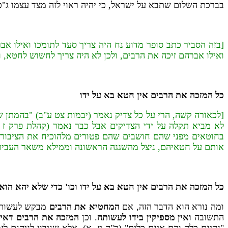
בברכת השלום שתבא על ישראל, כי יהיה ראוי לזה מצד עצמו ג"כ
[בזה הסביר כתב סופר מדוע נח היה צריך סעד לתומכו ואילו אברה
ואילו אברהם זיכה את הרבים, ולכן לא היה צריך לחשוש לחטא, ו
כל המזכה את הרבים אין חטא בא על ידו
[לכאורה קשה, הרי על כל צדיק נאמר (יבמות צט ע"ב) "בהמתן ש
לא מביא תקלה על ידי הצדיקים אבל כבר נאמר (קהלת פרק ז פ
בחוטאים מפני שהם חושבים שהם פטורים מלהוכיח את הציבור כיו
אותם על חטאיהם, ניצל מהשגגה הראשונה וממילא משאר העבירות,
כל המזכה את הרבים אין חטא בא על ידו וכו' כדי שלא יהא הוא ב
ומה נורא הוא הדבר הזה, אם
המחטיא את הרבים
מבקש לעשות ת
התשובה
ואין מספיקין בידו לעשותה
. וכן
המזכה את הרבים דאין