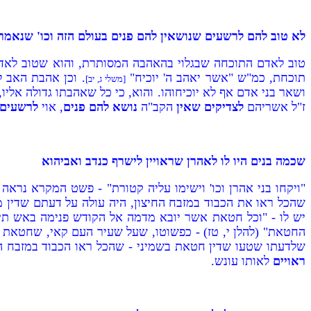
לא טוב להם לרשעים שנושאין להם פנים בעולם הזה וכו' שנאמר יע
טוב לאדם התוכחה שבגלוי בהאהבה המסותרת, והוא שטוב לאדם מ
תוכחת, כמ"ש "אשר יאהב ה' יוכיח"
. וכן אהבת האב לב
[משלי ג, יב]
ושאר בני אדם אף לא יוכיחוהו. והוא, כי כל שאהבתו גדולה אליו
ז"ל אשריהם
לצדיקים שאין
הקב"ה
נושא להם פנים
, אוי
לרשעים 
שכמה בנים היו לו לאהרן שראויין לישרף כנדב ואביהוא
"ויקחו בני אהרן וכו' וישימו עליה קטורת" - פשט המקרא נרא
שהכל ראו את הכבוד במזבח החיצון, היה עולה על דעתם שדין מ
יש לו - "וכל חטאת אשר יובא מדמה אל הקודש פנימה באש תישר
החטאת" (להלן י, טז) - כפשוטו, שעל שעיר העם קאי, שחטאת ה
שלדעתו שטעו שדין חטאת בשמיני - שהכל ראו הכבוד במזבח החי
ראויים
לאותו עונש.