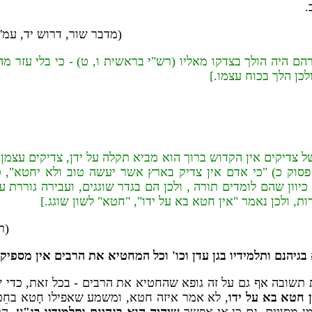
.
(מדבר שור, דרוש יד, עמ'
ם היה הולך בצדקו מאליו (רש"י בראשית ו, ט) - כי בלי עזר מה'
לכן הלך בכוח עצמו.]
ל צדיקים אין הקדוש ברוך הוא מביא תקלה על ידן, צדיקים עצמ
סוק כ) "כי אדם אין צדיק בארץ אשר יעשה טוב ולא יחטא", כ
ון שהם לומדים תורה , ולכן הם בגדר שוגגים, ועבירה גוררת ע
 ולכן נאמר "אין חטא בא על ידו", "חטא" לשון שוגג.]
(ר
גיהנם ותלמידיו בגן עדן וכו' וכל המחטיא את הרבים אין מספיקי
שובה אף גם על זה גופא שהחטיא את הרבים - בכל זאת,
כדי ש
 חטא בא על ידו
, לא אמר איזה חטא, ומשמע שאפילו חָטא בחֵטא