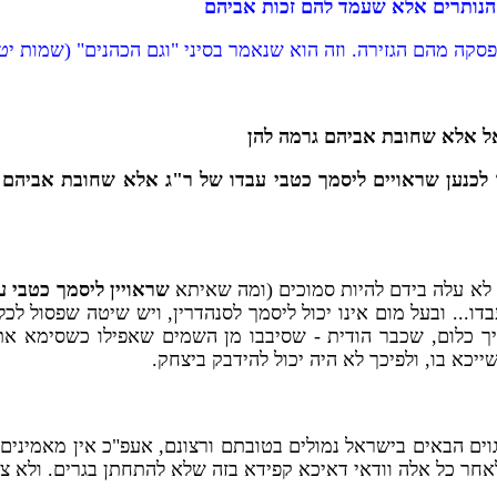
 הנותרים אלא שעמד להם זכות אביהם
קה מהם הגזירה. וזה הוא שנאמר בסיני "וגם הכהנים" (שמות יט, כ
יאל אלא שחובת אביהם גרמה להן
ו לכנען שראויים ליסמך כטבי עבדו של ר"ג אלא שחובת אביהם
לא עלה בידם להיות סמוכים (ומה שאיתא
שראויין ליסמך כטבי ע
.. ובעל מום אינו יכול ליסמך לסנהדרין, ויש שיטה שפסול לכל דין
ך כלום, שכבר הודית - שסיבבו מן השמים שאפילו כשסימא את ע
ייכא בו, ולפיכך לא היה יכול להידבק ביצחק.
 הגוים הבאים בישראל נמולים בטובתם ורצונם, אעפ"כ אין מאמינים
לאחר כל אלה וודאי דאיכא קפידא בזה שלא להתחתן בגרים. ולא צריך