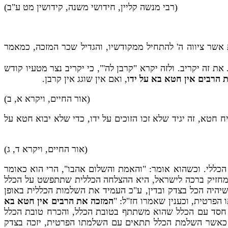
(רבי מנשה קליין, חידושי משנה, קידושין מט ע"ב)
ת אשר ציווה ה' להתחיל ממקודשיו, והגדיל שכר המזכה, כמאמר
 זה יקריב. ולזה יקרא "קרבן לה'", כי יקריב נצר מטעיו קודש
 הרבים אין חטא בא על ידו
, ואם אין שוגג אין קרבן.
(אור החיים, ויקרא א, ב)
ח חטא, זה יגיד שלא זכו הזוכים על ידו, כדי שלא יבוא חטא על
(אור החיים, ויקרא ד, ג)
כללי. וכשהוא אומר: "והאמת והשלום אהבו", הרי הוא כאומר
המחזיק ברכה לישראל, היא ההצלחה הכללית שתתפשט על הכלל
שיהיה הכל בצדק ובדין, ע"כ העמיד את השלמות הכללית באופן
הפרטית, וכענין שאמרו חז"ל: "
המזכה את הרבים אין חטא בא
ה חסד עם הכלל שהוא משתתף בטובת הכלל, והכרח טובת הכלל
אז כאשר השלמת הכלל תתאים עם השלמתו הפרטית, יזכה בצדק