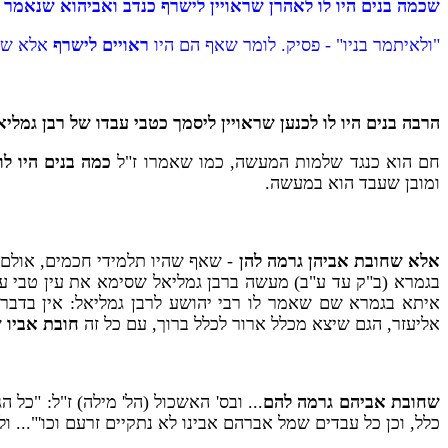
שכמה בנים היו לו לאהרן שראויין לישרף כנדב ואביהוא שנאמר
"ולאיתמר בניו" - פסיק. לומר שאף הם היו
ראויים לישרף
אלא שפס
הרבה בנים היו לו לכנען שראויין ליסמך כטבי עבדו של רבן גמל
חם הוא כנגד שלמות המעשה, כמו שאמרו ז"ל
כמה בנים היו ל
ומובן שעבד הוא במעשה.
אלא שחובת אביהן גרמה להן
- שאף שהיו תלמידי חכמים, אולם 
בגמרא (ב"ק עד ע"ב) מעשה ברבן גמליאל שסימא את עין טבי עבדו.
איתא בגמרא שם שאמר לו רבי יהושע לרבן גמליאל: אין בדברי
אליעזר, הגם שיצא מכלל ארור לכלל ברוך, עם כל זה
חובת אביו
ש
שחובת אביהם גרמה להם
... ובס' האשכול (הל' מילה) ז"ל: "כל
כלל, וכן כל עבדים שמל אברהם אבינו לא נתקיים זרעם וכו'"... ו