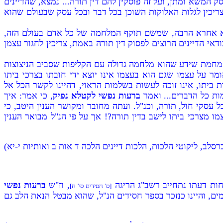
ק המשא ומתן, ועל זה פוסקין להם דין תורה... נמצא, שהדיינים
צריכין לגלות האלוקות השוכן בכל דבר ובכל עסק שבעולם שהוא
טרא אחרא הרבה, שמשם תוקף המלחמה של כל אדם בעולם הזה,
אי הדיינים הרוצים לפסוק דין תורה באמת, צריכין לחגור עצמן
ל, מחמת שידע שהוא מלחמה גדולה עם הקליפות שסביב הניצוצות
ומר על עצמו שגם הוא בעצמו אינו יוצא ידי חובתו בצרכי ביתו
ות ביתו, אינו זוכה לעשות בשלמות הראוי, דהיינו לקשר הכל אל
ות כל הדברים... ואמר
ברעות נפשי לקטלא נפיק
, כי אמר: איך
עסקי חול, תורה, וכנ"ל. ועתה מחובר ומקושר הענין היטב, כי
 מצרכי ביתו לישב בדין תורה?! אך על פי הנ"ל מבואר הענין
רסלב, ליקוטי הלכות, הלכות דיינים הלכה ד אות ב ואותיות י-יא)
זחות דעתו נתחייב רשב"ג הריגה
, וז"ש
ברעות נפשי
[ס' חסידים סי' ח]
ים, והיינו כנזכר בספר חסידים הנ"ל, שהוא מבטל הנאת הלב גם