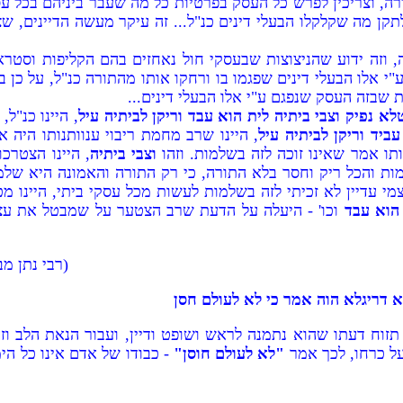
ורה, וצריכין לפרש כל העסק בפרטיות כל מה שעבר ביניהם בכל עס
קן מה שקלקלו הבעלי דינים כנ"ל... זה עיקר מעשה הדיינים, ש
, וזה ידוע שהניצוצות שבעסקי חול נאחזים בהם הקליפות וס
 אלו הבעלי דינים שפגמו בו ורחקו אותו מהתורה כנ"ל, על כן בוד
שבזה העסק שנפגם ע"י אלו הבעלי דינים...
א נפיק וצבי ביתיה לית הוא עבד וריקן לביתיה עיל
, היינו כנ"
עביד וריקן לביתיה עיל
, היינו שרב מחמת ריבוי ענוותנותו היה א
תו אמר שאינו זוכה לזה בשלמות. וזהו
וצבי ביתיה
, היינו הצטרכ
למות והכל ריק וחסר בלא התורה, כי רק התורה והאמונה היא שלמ
דיין לא זכיתי לזה בשלמות לעשות מכל עסקי ביתי, היינו מכל 
 הוא עבד
וכו' - היעלה על הדעת שרב הצטער על שמבטל את עצמו
(רבי נתן מב
א דריגלא הוה אמר כי לא לעולם חסן
 תזוח דעתו שהוא נתמנה לראש ושופט ודיין, ועבור הנאת הלב ו
על כרחו, לכך אמר
"לא לעולם חוסן"
- כבודו של אדם אינו כל הימ