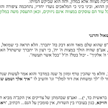
הליכת מצווה אלא במלון, ולזה הוא שביקש המיתו.
 ההוא, וביני ביני כי המלאכים נועדו יחדיו, נתחכמה ציפורה ו
ל עוד הם עוסקים במצווה אינם ניזוקים, וכאן התעסק משה במלון, ו
ול והרגני
 שהוא שלם מאד והוא דבק בה' יתברך. הלא תראה כי שמואל, עם
 אע"פ שהיה הולך במצות ה' ית', כי רצון ה' יתברך שישתדל האד
 ה' אלקיך" - יכול בטל? ת"ל "בכל אשר תעשה".
", והלא מי שהכין טרף ומזון מ' שנה במדבר והוא אמר לעשות שנת ה
לו "לך ומשחת את דוד למלך" וגו' והשיב לו
"איך אלך ושמע שאו
י בראשית כד, י)... ואע"פ שבהמתן של צדיקים אין הקב"ה מביא 
הזיקא
, כגון בעוברו בין השדות, אין סומכין על הנס... דכתיב,
'ויא