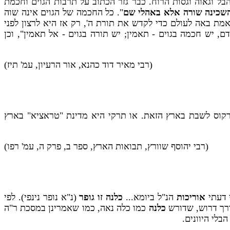
בל וגאוה וגסות הרוח. כבר גזר הכתוב על תרבות הגוים וחכמת
 השכינה שורה אלא באהלי שם
". כל החכמה של הגוים אינה שוה
אמת באה לעולם כדי לקדש את תורת ה', רק אז היא לרצון לפני
, יש חכמה בגוים - תאמין; יש תורה בגוים - אל תאמין", וכן
(רבי מאיר דוד כהנא, אור הרעיון, עמ' תיז)
רקוס לשבת בארץ הזאת. או תרקי היא מדינת "טראציא" בארץ
(רבי יהוסף שוורץ, תבואות הארץ, ספר ב, פרק ה, עמ' רפו)
י דעתי
אוריכות
הנ"ל ביומא...
כלנה זו גופר
(נ"א נופר נינפי). לפי
רך דרוש, שדורש
כלנה
כמו כלה נאה, כמו שאמרינן במסכת ר"ה
בלי היוונים.