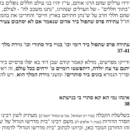
ירדו ערלים שהם הרגו אותם, עי"ז יהיו בני עילם חללים נופלים 
"בתוך חללים" - של הערלים שנהרגו, "נתנו משכב לה" - לעילם, 
שהם חללי חרב על ש"נתן חתיתם בארץ חיים" והחריבו את בהמ"ק,
חז"ל
עתידה פרס שתפול ביד אדום שנאמר אם לא יסחבום צעירי
עתידה פרס שתפול ביד רומי וכו' בנויי ביד סתורי וכו' גזירת 
37-41
ודייקו מפרשים, מדלא קאמר קודם שבן דוד בא יפלו פרסיים ביד 
יתנם עד עת יולדה, דיתפשטו רומיים ט' ירחים בכל עולם
, זה רא
ופריך הגמרא
בונים ביד סותרים
? ומשני
גזירת המלך הוא
. ויש לה
אינהו נמי הא קא סתרי בי כנישתא
38
בשלשלת הקבלה
מעתיק לשון רבינו 
[ערך רב ושמואל, עמ' עו במהד' תשכ"ב]
הסדר הדורות
משם רבינו "בית מדרשו הגדול של שמ
[שנת ד' אלפים לז]
זהו החורבן הנזכר כאן, וכיוונו לכתוב "בית מדרשו הגדול" לדמות