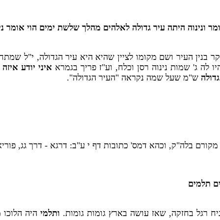
מר ונינוה היתה עיר גדולה לאלהים מהלך שלשת ימים הוי אומר ני
יקר בנין העיר ושם מקומו לציין שהיא היא עיר הגדולה, י"ל שמת
יו לה ג' שמות נינוה רסן וכלח, וע"ז פריך בגמרא
איני יודע איזה
דולה
ש"מ שעל שמה נקראה "העיר הגדולה".
ורם בלה"ק, וכהא דמס' כתובות דף י ע"ב: דרגא - דרך גג, פוריא -
ם תלמים
יח רגל בחזקה, שאז עושה בארץ גומות גומות.
ותלמי
היה הלוכו מ