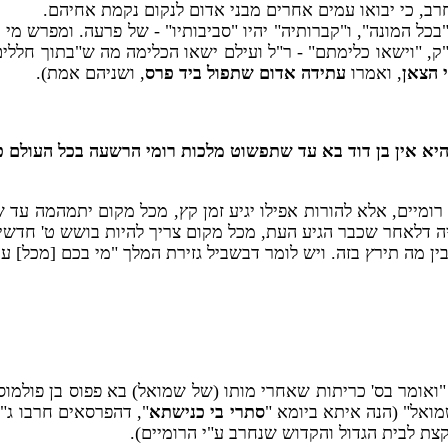
בחרב, כי יבואו עמים אחרים מבני אדום לנקום נקמת אחיהם.
"בכל המונה", ו"קברותיה" יהיו "סביבותיו" - של פרעה. ומפרש מ
 "וישאו כלימתם" - ר"ל ועילם ישאו הכלימה מה ש"בתוך חללים 
 הצאן
, ואמרו
עתידה אדום שתפול ביד פרס
, ושניהם אמת).
מלך היא אין בן דוד בא עד שתפשוט מלכות רומי הרשעה בכל העולם
רומיים, אלא להורות אפילו יגיע זמן קץ, מכל מקום יתמהמה עד ש
יה דלאחר שכבר הגיע העת, מכל מקום צריך להיות בושש ט' חדשי
בין מה תירץ בזה. ויש לומר דבשביל גזירת המלך "מי בכם [מכל] עמ
"ואומר בס' כריתות שאחרי מותו (של שמואל) בא פפוס בן פולמו
ואל" (הנה איתא ביומא "
סתרי בי כנישתא
", דהפרסאים חרבו ג"
 קצת לבית הגדול והקדוש שנחרב ע"י הרומיים).