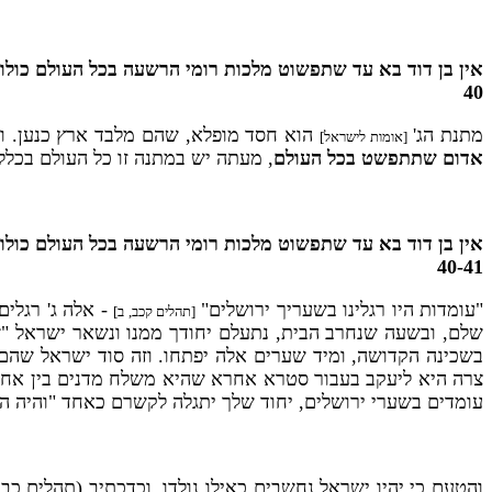
אין בן דוד בא עד שתפשוט מלכות רומי הרשעה בכל העולם כולו
40
מתנת הג'
הוא חסד מופלא, שהם מלבד ארץ כנען. והמ
[אומות לישראל]
אדום שתתפשט בכל העולם
, מעתה יש במתנה זו כל העולם בכלל
אין בן דוד בא עד שתפשוט מלכות רומי הרשעה בכל העולם כול
40-41
"עומדות היו רגלינו בשעריך ירושלים"
- אלה ג' רגלים
[תהלים קכב, ב]
שלם, ובשעה שנחרב הבית, נתעלם יחודך ממנו ונשאר ישראל "שה 
בשכינה הקדושה, ומיד שערים אלה יפתחו. וזה סוד ישראל שהם 
צרה היא ליעקב בעבור סטרא אחרא שהיא משלח מדנים בין אחי
עומדים בשערי ירושלים, יחוד שלך יתגלה לקשרם כאחד "והיה ה' ל
והטעם כי יהיו ישראל נחשבים כאילו נולדו, וכדכתיב (תהלים כב, 