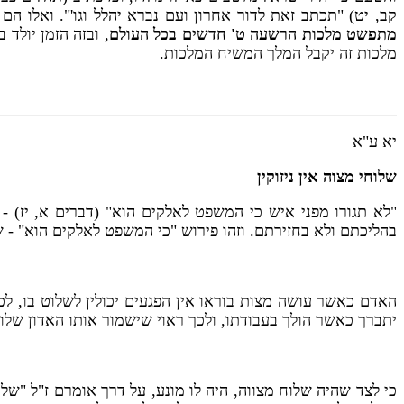
קב, יט) "תכתב זאת לדור אחרון ועם נברא יהלל וגו'". ואלו ה
מתפשט מלכות הרשעה ט' חדשים בכל העולם
, ובזה הזמן יולד
מלכות זה יקבל המלך המשיח המלכות.
יא ע"א
שלוחי מצוה אין ניזוקין
"לא תגורו מפני איש כי המשפט לאלקים הוא" (דברים א, יז) -
בהליכתם ולא בחזירתם. וזהו פירוש "כי המשפט לאלקים הוא" - ש
האדם כאשר עושה מצות בוראו אין הפגעים יכולין לשלוט בו, ל
יתברך כאשר הולך בעבודתו, ולכך ראוי שישמור אותו האדון שלו 
כי לצד שהיה שלוח מצווה, היה לו מונע, על דרך אומרם ז"ל "שלו