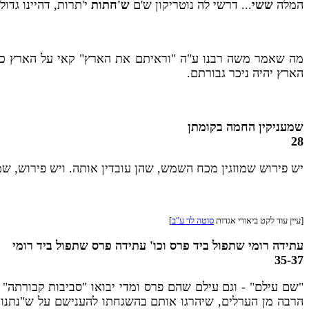
המלה
ששי
... דרשי לה נוטריקון ש'ם
ש'חתות
י'תרות, דהיינו גדול
מה שאמר משה רבנו ע"ה "וראיתם את הארץ" קאי על הארץ 
הארץ יהיה ניכר גבורתם.
שמעניקין החמה בקומתן
28
יש פירוש שמוזגין מכח השמש, שהן עובדין אותה. ויש פירוש, ש
[עיין עוד לקט ביאורי אגדות
סוטה לד ע"ב
]
עתידה רומי שתפול ביד פרס וכו' עתידה פרס שתפול ביד רומי
35-37
"שם עילם" - וגם עילם שהם פרס ומדי יבואו "סביבות קבורתה" 
הרבה מן הערלים, שיהרגו אותם בהשגחתו להענישם על ש"נתנו חת