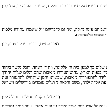
יטור סופרים על ספר כריתות, חלק ד, שער ב, הערה יב, עמ' קע)
אב הם פינה גדולה, ומה גם לדבריהם ז"ל שאמרו
עתידה מלכות
.
א"י להתפשט בכל הארצות"]
(אור החיים, דברים פרק ז פסוק יב)
שלום בך למען בית ה' אלקינו", וזה ד' דאחד. והכל נקשר ביחוד
' כנפות הארץ, עד שיתעוררו ג' אבות שהם רגלים לגלות יחודך
לידה להתעוררות ג' אבות, שבאותו הזמן שיתחילו להתעורר ועת
עת יולדה ילדה
, משם והלאה ג' רגלים עומדים בירושלים וישראל
(רמח"ל, תקט"ו תפילות, תפילה קפ)
) "היוחל ארץ ביום אחד היולד גוי פעם אחד". ועוד כתיב (תהלים