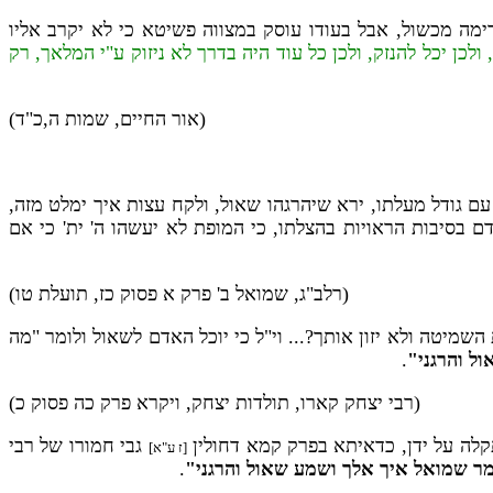
הרימה מכשול, אבל בעודו עוסק במצווה פשיטא כי לא יקרב אליו
לכן יכל להנזק, ולכן כל עוד היה בדרך לא ניזוק ע"י המלאך, רק
(אור החיים, שמות ה,כ"ד)
 גודל מעלתו, ירא שיהרגהו שאול, ולקח עצות איך ימלט מזה,
ם בסיבות הראויות בהצלתו, כי המופת לא יעשהו ה' ית' כי אם
(רלב"ג, שמואל ב' פרק א פסוק כז, תועלת טו)
שמיטה ולא יזון אותך?... וי"ל כי יוכל האדם לשאול ולומר "מה
ל והרגני"
.
(רבי יצחק קארו, תולדות יצחק, ויקרא פרק כה פסוק כ)
תקלה על ידן, כדאיתא בפרק קמא דחולין
גבי חמורו של רבי
[ז ע"א]
מר שמואל איך אלך ושמע שאול והרגני"
.