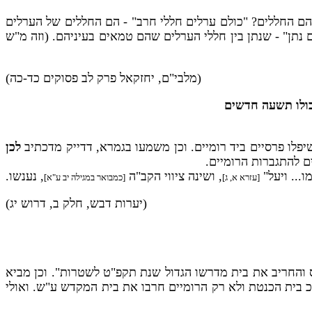
י הם החללים? "כולם ערלים חללי חרב" - הם החללים של הערלים
נתן" - שנתן בין חללי הערלים שהם טמאים בעיניהם. (וזה מ"ש
(מלבי"ם, יחזקאל פרק לב פסוקים כד-כה)
 כולו תשעה חדשים
יפלו פרסיים ביד רומיים. וכן משמעו בגמרא, דדייק מדכתיב
לכן
ם להתגברות הרומיים.
ו... ויעל"
, ושינה ציווי הקב"ה
, נענשו.
[עזרא א, ג]
[כמבואר במגילה יב ע"א]
(יערות דבש, חלק ב, דרוש יג)
ס והחריב את בית מדרשו הגדול שנת תקפ"ט לשטרות". וכן מביא
כ בית הכנטת ולא רק הרומיים חרבו את בית המקדש ע"ש. ואולי