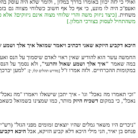
ואולי כי לזה יכוון באומרו בדרך במלון , ולומר שלא היה עוסק ב
ואעפ"כ היה לו מונע, כי אף כל אף חשוב כשלוחי מצווה גם בזמן
משחית.
[כיצד ניזוק משה והרי שלוחי מצוה אינם ניזוקים? אלא כ
משהתחיל לעסוק בצורכי המלון.]
היכא דקביע היזקא שאני דכתיב ויאמר שמואל איך אלך ושמע שא
החמשה עשר הוא להודיע שאין ראוי לאדם שיסמוך על הנס ואע"פ
במה שאמר
"איך אלך ושמע שאול והרגני"
, ולא נסמך על הנס,
במקומות ההכרחיים. ולזה אמרו ז"ל
: "למען יברכך
[מדרש תהלים קלו, י]
"וכי תאמרו מה נאכל" וגו' - איך יתכן שישאלו ויאמרו "מה נאכל
נאכל", כי במקום
דשכיח היזק
מותר, כמו שמצינו בשמואל כשאמר 
"ניכרים היו משאר גמלים שהיו יוצאים זמומים מפני הגזל" (רש"
פנחס בן יאיר, הני מילי היכא דלא קביע הזיקא, אבל
היכא דקביע 