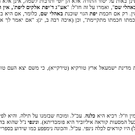
ן באות על יסוד התורה אלא הן יופי ותרבות לשמה, אינן אלא ה
 באהלי שם
", ואמרו על זה חז"ל: "
אע"ג ד'יפת אלקים ליפת', אין
אין. רק אם חכמת
יפת
הגוי שוכנת
באהלי שם
, כלומר, אם היא ב
תו חכמתו מתקיימת", וכן (איכה רבה ב, יג): "אם יאמר לך אדם
ת מדינת ישמעאל ארץ טורקיא (טירקייא), כי משם יצא העם טו
ין וז"ל: רכיא היא
כלנה
. עכ"ל. ומוכח שבזמנו על תילה. והיא לפ
 בעל המסעות קוראה איליוביר היא פומבדיתא).
ונינפי
נ"ל שהוא בד
יו קוראים לכלה נינפי. עכ"ל. והכונה נימפפע כמו שידוע בספרי ה