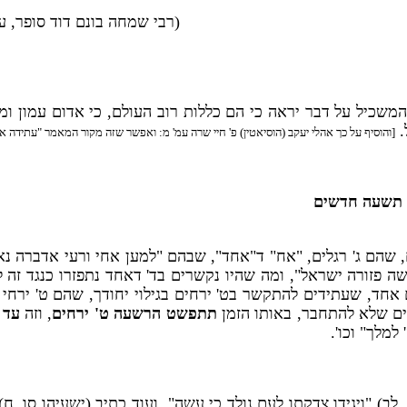
(רבי שמחה בונם דוד סופר, ע
שכיל על דבר יראה כי הם כללות רוב העולם, כי אדום עמון ומו
.
[והוסיף על כך אהלי יעקב (הוסיאטין) פ' חיי שרה עמ' מ: ואפשר שזה מקור המאמר "עתידה 
ו תשעה חדשים
, שהם ג' רגלים, "אח" ד"אחד", שבהם "למען אחי ורעי אדברה נא 
פזורה ישראל", ומה שהיו נקשרים בד' דאחד נתפזרו כנגד זה לד
אחד, שעתידים להתקשר בט' ירחים בגילוי יחודך, שהם ט' ירחי 
ם שלא להתחבר, באותו הזמן
תתפשט הרשעה ט' ירחים
, וזה
עד 
מלך" וכו'.
לב) "ויגידו צדקתו לעם נולד כי עשה". ועוד כתיב (ישעיהו סו, ח