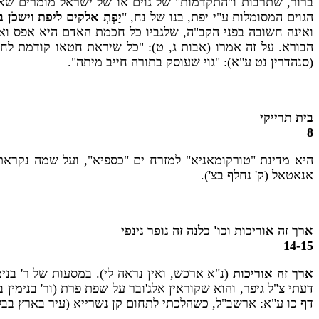
ברור, שתרבות ו"התקדמות" של גוים או של ישראל מומרים שאינ
הגוים המסומלות ע"י יפת, בנו של נח, "
יַפְתְ אלקים ליפת וישכֹן
ואינה חשובה בפני הקב"ה, שלגביו כל חכמת האדם היא אפס ו
הבורא. על זה אמרו (אבות ג, ט): "כל שיראת חטאו קודמת לחכמ
(סנהדרין נט ע"א): "גוי שעוסק בתורה חייב מיתה".
בית תרייקי
8
היא מדינת "טורקומאניא" למזרח ים "כספיא", ועל שמה נקרא
אנאטאל (ק' נחלף בצ').
ארך זה אוריכות וכו' כלנה זה נופר נינפי
14-15
ארך זה אוריכות
(נ"א ארכש, ואין נראה לי). במסעות של ר' בנימ
דעתי צ"ל גיפר, והוא שקוראין אלג'ובר על שפת פרת (ור' בנימין
דף כו ע"א: ארשב"ל, כשהלכתי לתחום קן נשרייא (עיר בארץ בבל) ה