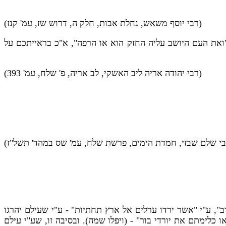
(רבי יוסף משאש, נחלת אבות, חלק ה, דרוש שז, עמ' קנז)
ואת העם היושב עליה החזק הוא או הרפה", א"כ בראייתכם על
(רבי יהודה אריה ליב האשקי, לב אריה, פ' שלח, עמ' 393)
בי שלם שבזי, חמדת הימים, פרשת שלח, עמ' שס במהד' תשל"ז)
", ע"י "אשר ירדו ערלים אל ארץ תחתיות" - ע"י שעילם יהרגו
לימתם את יורדי בור" - (ויפלו שמה). ובסיבה זו, שע"י עילם